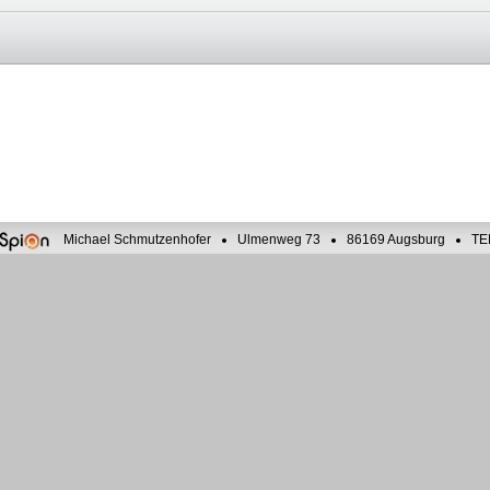
Michael Schmutzenhofer
Ulmenweg 73
86169 Augsburg
TE