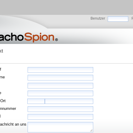
Benutzer
kt
f
ame
e
 Ort
onnummer
l
Nachricht an uns