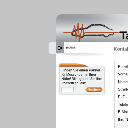
>
HOME
Konta
Betref
Finden Sie einen Partner
Vorn
für Messungen in Ihrer
Nähe! Bitte geben Sie ihre
Name
Postleitzahl ein:
Straß
PLZ -
Telef
E-Mai
Ihre 